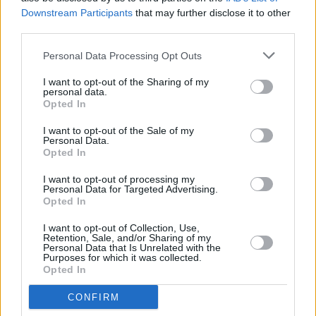
Downstream Participants
that may further disclose it to other
2.3. 5 eteryje pakalbintiems dalyviams
third parties.
AB „ŽEMAITIJOS PIENAS“ dovanoja
Personal Data Processing Opt Outs
ŽEMAITIJOS PIENO produktų rinkinį.
I want to opt-out of the Sharing of my
3. Išaiškėjus, kad prizo laimėtoju tapo
personal data.
Opted In
nepilnametis asmuo, santykiuose su
I want to opt-out of the Sale of my
žaidimo organizatoriumi tokiam
Personal Data.
Opted In
asmeniui teisės aktų nustatyta tvarka
atstovauja jo teisėti atstovai.
I want to opt-out of processing my
Personal Data for Targeted Advertising.
Opted In
4. Prizai į piniginį ekvivalentą nekeičiami
ir negrąžinami.
I want to opt-out of Collection, Use,
Retention, Sale, and/or Sharing of my
Personal Data that Is Unrelated with the
5. Dalyvaudami konkurse dalyviai
Purposes for which it was collected.
Opted In
sutinka, kad būtų tvarkomi jų asmens
duomenys (vardas, pavardė,
CONFIRM