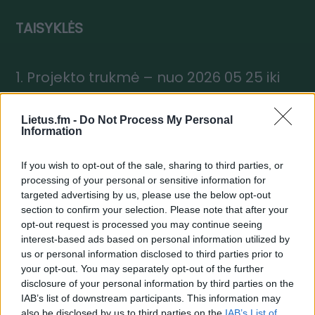
TAISYKLĖS
1. Projekto trukmė – nuo 2026 05 25 iki
2026 06 05.
Lietus.fm -
Do Not Process My Personal
2. Projekto eiga:
Information
2.1. Dalyviai, norintys laimėti projekto
If you wish to opt-out of the sale, sharing to third parties, or
prizus, registruojasi bei nurodo savo
processing of your personal or sensitive information for
vardą, telefono numerį, el. paštą ir
targeted advertising by us, please use the below opt-out
section to confirm your selection. Please note that after your
pasidalina ypatingu tėčio receptu.
opt-out request is processed you may continue seeing
interest-based ads based on personal information utilized by
2.2. Nuo birželio 1 d. iki birželio 5 d. imtinai
us or personal information disclosed to third parties prior to
„Lietaus“ laidų vedėjai eteryje skambina
your opt-out. You may separately opt-out of the further
disclosure of your personal information by third parties on the
užsiregistravusiems klausytojams ir
IAB’s list of downstream participants. This information may
aptaria jų tėčių receptus.
also be disclosed by us to third parties on the
IAB’s List of