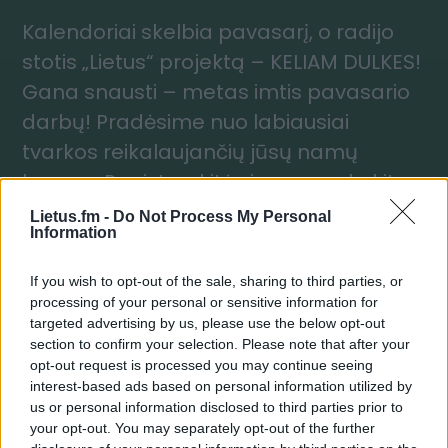
Kalendoriai skelbia pavasarį, o radijo
stotis „Lietus“ projektą – KELIAM DULKES!
Gana snausti – metas imtis pavasario
darbų! Pradėsime nuo labiausiai
tvarkos reikalaujančių jūsų namų
kampų. Registruokitės ir papasakokite,
ką jūsų namuose jums sutvarkyti reikia
Lietus.fm -
Do Not Process My Personal
Information
labiausiai: gal iš balkono išvežti seniai
nenaudojamą šlamštą? Gal per
If you wish to opt-out of the sale, sharing to third parties, or
nešvarius langus nebematote saulės
processing of your personal or sensitive information for
targeted advertising by us, please use the below opt-out
net tada, kai ji šviečia? O gal reikia
section to confirm your selection. Please note that after your
išvalyti šiltu žiemos guoliu tapusią sofą?
opt-out request is processed you may continue seeing
interest-based ads based on personal information utilized by
us or personal information disclosed to third parties prior to
Projekto nugalėtojui radijo stotis „Lietus“
your opt-out. You may separately opt-out of the further