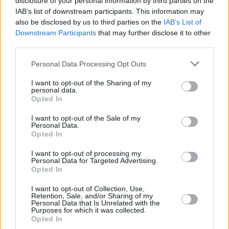
atsiųs valymo komandą, o projekto
disclosure of your personal information by third parties on the
IAB’s list of downstream participants. This information may
partneris TINECO dovanos grindų
also be disclosed by us to third parties on the
IAB’s List of
plovimo prietaisą! Švara jūsų namuose
Downstream Participants
that may further disclose it to other
third parties.
bus dar iki Velykų – pažadam!
Personal Data Processing Opt Outs
I want to opt-out of the Sharing of my
Jūsų vardas
personal data.
Opted In
I want to opt-out of the Sale of my
Personal Data.
Jūsų telefono nr.
Opted In
I want to opt-out of processing my
Personal Data for Targeted Advertising.
Opted In
Jūsų el. paštas
I want to opt-out of Collection, Use,
Retention, Sale, and/or Sharing of my
Personal Data that Is Unrelated with the
Purposes for which it was collected.
Miestas
Opted In