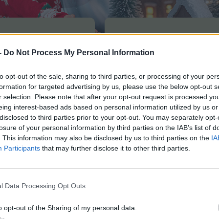
Prizai
Taisyklės
-
Do Not Process My Personal Information
to opt-out of the sale, sharing to third parties, or processing of your per
formation for targeted advertising by us, please use the below opt-out s
r selection. Please note that after your opt-out request is processed y
mą, o stebuklai slepiasi ypač paprastuose da
eing interest-based ads based on personal information utilized by us or
klas.
disclosed to third parties prior to your opt-out. You may separately opt-
losure of your personal information by third parties on the IAB’s list of
. This information may also be disclosed by us to third parties on the
IA
 gyvenimo etapu turi sunkumų ir negali sau lei
Participants
that may further disclose it to other third parties.
okite, kas jums šiemet per Kalėdas būtų tik
mai? Gal savaitgalis su vaikais SPA prie jūro
l Data Processing Opt Outs
? O gal šeimos automobilio – kasdienio vežėjo
ime, bet projekto pabaigoje, esame tikri, be
o opt-out of the Sharing of my personal data.