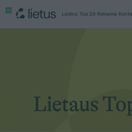
Laidos
Top 20
Reklama
Konta
Lietaus To