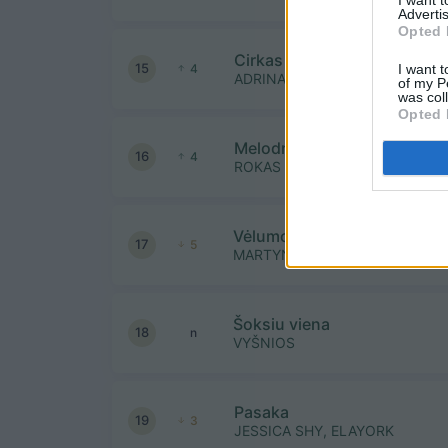
Advertis
Opted 
Cirkas
15
I want t
4
ADRINA
of my P
was col
Opted 
Melodramos
16
4
ROKAS YAN ir EVGENYA REDKO
Vėlumoj
17
5
MARTYNAS KAVALIAUSKAS
Šoksiu viena
18
n
VYŠNIOS
Pasaka
19
3
JESSICA SHY, ELAYORK