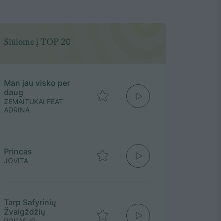
Siūlome į TOP 20
Man jau visko per
daug
ZEMAITUKAI FEAT
ADRINA
Princas
JOVITA
Tarp Safyrinių
Žvaigždžių
ROKAS IR