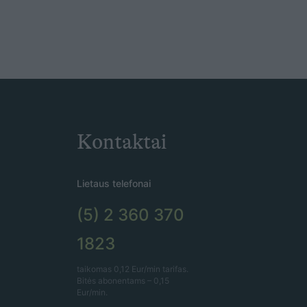
Kontaktai
Lietaus telefonai
(5) 2 360 370
1823
taikomas 0,12 Eur/min tarifas.
Bitės abonentams – 0,15
Eur/min.