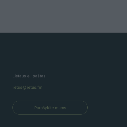
Lietaus el. paštas
lietus@lietus.fm
Parašykite mums