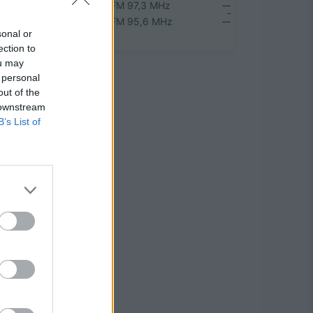
Plungėje
FM 97,3 MHz
Rokiškyje
FM 95,6 MHz
sonal or
ection to
ou may
 personal
out of the
 downstream
B’s List of