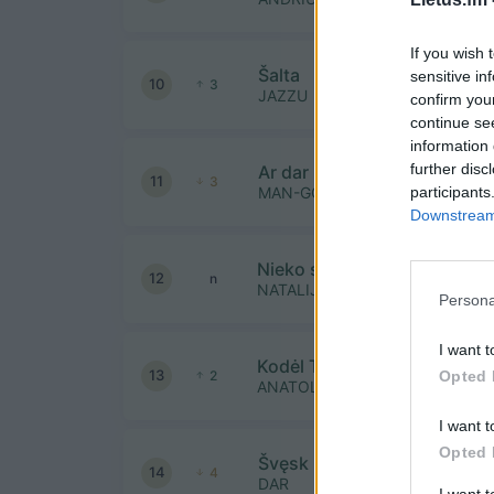
If you wish 
Šalta
sensitive in
10
3
JAZZU
confirm you
continue se
information 
further disc
Ar dar mane sapnuoji
11
3
participants
MAN-GO feat. SADBOI
Downstream 
Nieko sau negaila
12
n
NATALIJA BUNKE IR SIMONA N
Persona
I want t
Kodėl Tu Išėjai
13
Opted 
2
ANATOLIJUS OLEINIK
I want t
Opted 
Švęsk kartu
14
4
DAR
I want 