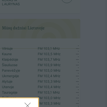
LAURYNAS
Mūsų dažniai Lietuvoje
Vilniuje
FM 103,1 MHz
Kaune
FM 103,5 MHz
Klaipėdoje
FM 103,7 MHz
Šiauliuose
FM 103,9 MHz
Panevėžyje
FM 103,0 MHz
Ukmergėje
FM 102,4 MHz
Alytuje
FM 103,3 MHz
Utenoje
FM 103,4 MHz
Tauragėje
FM 103,1 MHz
Telšiuose
FM 103,0 MHz
Biržuose
FM 103,3 MHz