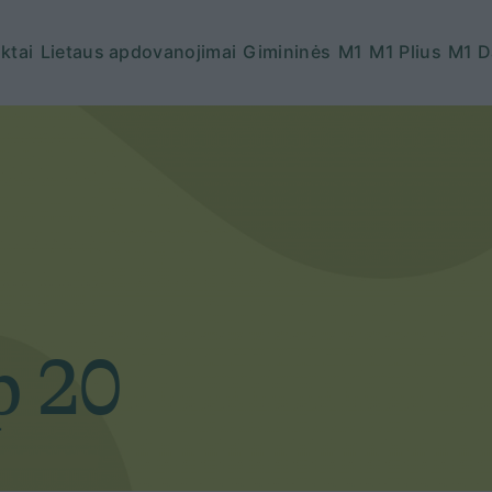
ktai
Lietaus apdovanojimai
Gimininės
M1
M1 Plius
M1 D
p 20