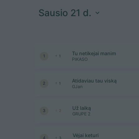
Sausio 21 d.
Tu netikejai manim
1
1
PIKASO
Atidaviau tau viską
2
1
GJan
Už laiką
3
2
GRUPE 2
Vėjai keturi
4
3