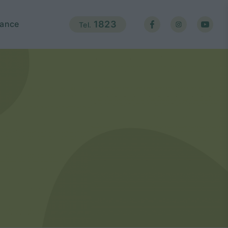
ance
1823
Tel.