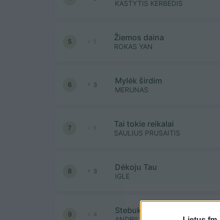
KASTYTIS KERBEDIS
Žiemos daina
5
1
ROKAS YAN
Mylėk širdim
6
3
MERUNAS
Tai tokie reikalai
7
1
SAULIUS PRUSAITIS
Dėkoju Tau
8
3
IGLE
Stebuklai neklydo
9
4
ANDRIUS RIMISKIS IR RAMINTA
Lietus.fm 