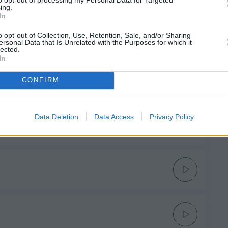
ing.
In
o opt-out of Collection, Use, Retention, Sale, and/or Sharing
ersonal Data that Is Unrelated with the Purposes for which it
lected.
In
CONFIRM
Data Deletion
Data Access
Privacy Policy
a