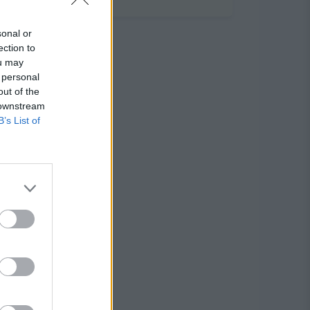
sonal or
ection to
ou may
 personal
out of the
 downstream
B’s List of