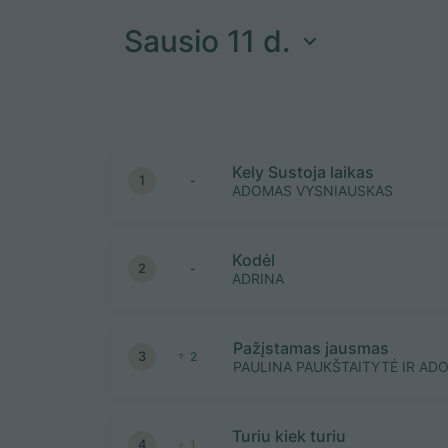
Sausio 11 d.
Kely Sustoja laikas
1
-
ADOMAS VYSNIAUSKAS
Kodėl
2
-
ADRINA
Pažįstamas jausmas
3
2
PAULINA PAUKŠTAITYTĖ IR AD
Turiu kiek turiu
4
1