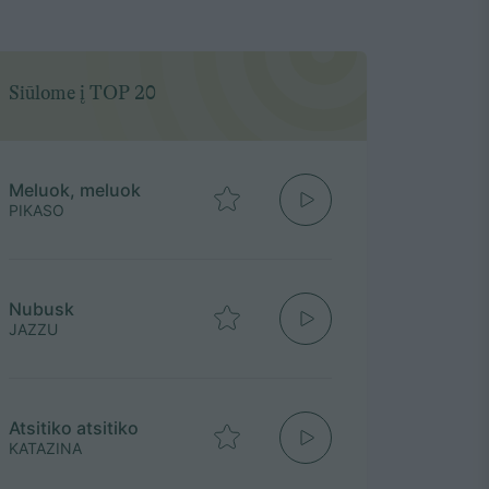
Siūlome į TOP 20
Meluok, meluok
PIKASO
Nubusk
JAZZU
Atsitiko atsitiko
KATAZINA