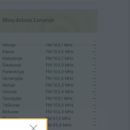
Mūsų dažniai Lietuvoje
Vilniuje
FM 103,1 MHz
Kaune
FM 103,5 MHz
Klaipėdoje
FM 103,7 MHz
Šiauliuose
FM 103,9 MHz
Panevėžyje
FM 103,0 MHz
Ukmergėje
FM 102,4 MHz
Alytuje
FM 103,3 MHz
Utenoje
FM 103,4 MHz
Tauragėje
FM 103,1 MHz
Telšiuose
FM 103,0 MHz
Biržuose
FM 103,3 MHz
Plungėje
FM 97,3 MHz
Rokiškyje
FM 95,6 MHz