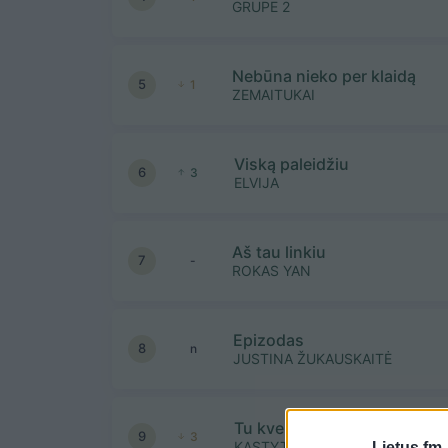
GRUPE 2
Nebūna nieko per klaidą
5
1
ZEMAITUKAI
Viską paleidžiu
6
3
ELVIJA
Aš tau linkiu
7
-
ROKAS YAN
Epizodas
8
n
JUSTINA ŽUKAUSKAITĖ
Tu kvepėjai lietum
9
3
KASTYTIS KERBEDIS
Lietus.fm 