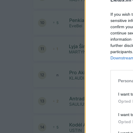
If you wish 
Penkialapis
sensitive in
10
5
EveBei
confirm you
continue se
information 
further disc
Lyja Širdy
11
1
participants
MARTYNAS KAVALIAUSKAS
Downstream 
Pro Akis
12
n
KLAUDIJUS IR ORESTAS
Persona
I want t
Antradienis
13
Opted 
2
SAULIUS PRUSAITIS
I want t
Opted 
Kodėl Aš Pamilau
14
5
USTIN
I want 