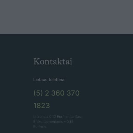
Kontaktai
Lietaus telefonai
(5) 2 360 370
1823
taikomas 0,12 Eur/min tarifas.
Bitės abonentams – 0,15
Eur/min.