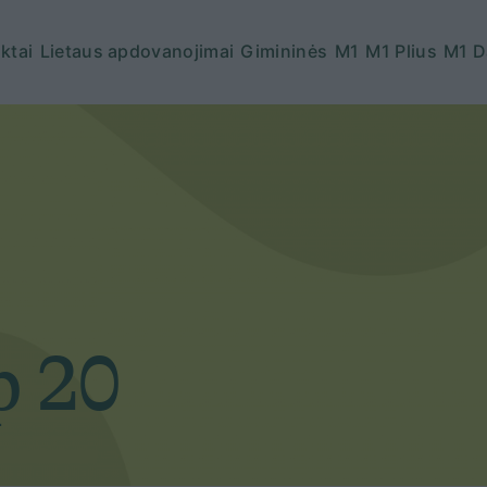
ktai
Lietaus apdovanojimai
Gimininės
M1
M1 Plius
M1 D
p 20