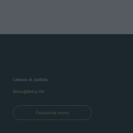
Lietaus el. paštas
lietus@lietus.fm
Parašykite mums