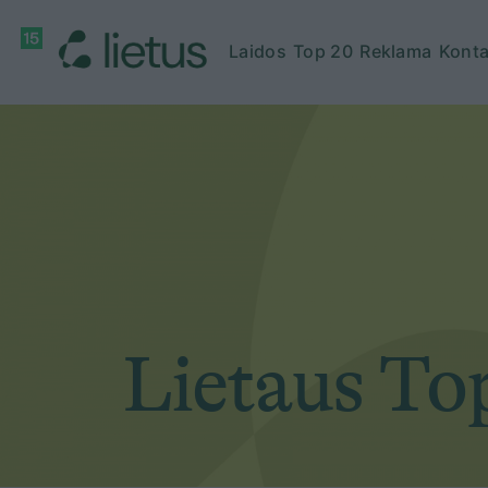
Laidos
Top 20
Reklama
Konta
Lietaus To