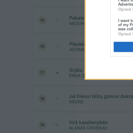
Advertis
Opted 
Pabaisos galvoj
15
I want t
7
MEDONAS feat ŽILVINAS
of my P
was col
Opted 
Plaukiu laivu
16
3
ADOMAS VYŠNIAUSKAS
Grįšiu
17
n
ERIKA GERASIMOVAITĖ
Jei Dievui būtų gimusi dukr
18
1
GIEDRE
Virš kasdienybės
19
1
ALANAS CHOSNAU