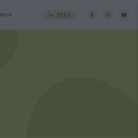
ance
1823
Tel.