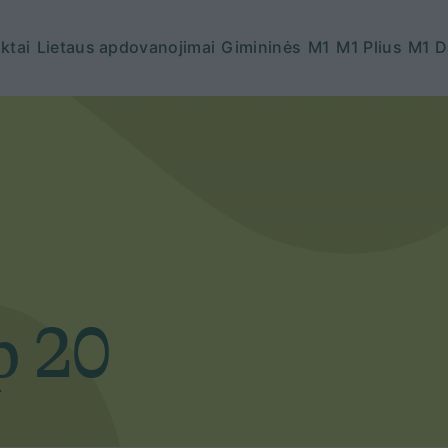
ktai
Lietaus apdovanojimai
Gimininės
M1
M1 Plius
M1 D
p 20