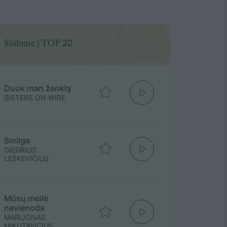
Siūlome į TOP 20
Duok man ženklą
SISTERS ON WIRE
Smilga
GIEDRIUS
LEŠKEVIČIUS
Mūsų meilė
nevienoda
MARIJONAS
MIKUTAVICIUS