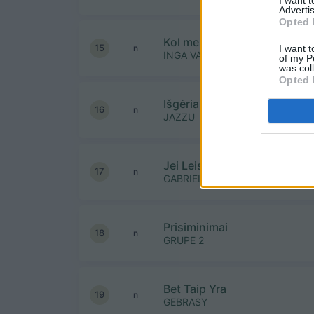
Advertis
Opted 
Kol mes kartu
15
I want t
n
INGA VALINSKIENE IR CESLOVA
of my P
was col
Opted 
Išgėriau Išrūkiau
16
n
JAZZU
Jei Leisi
17
n
GABRIELIUS VAGELIS ir 69 DAN
Prisiminimai
18
n
GRUPE 2
Bet Taip Yra
19
n
GEBRASY