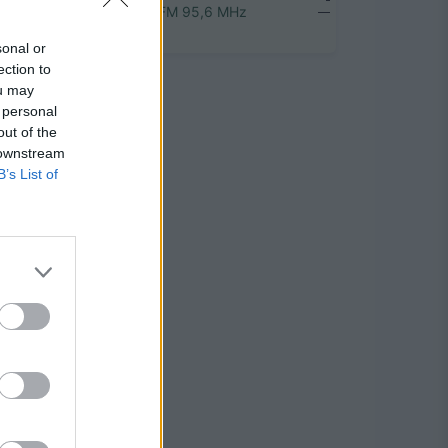
Rokiškyje
FM 95,6 MHz
sonal or
ection to
ou may
 personal
out of the
 downstream
B’s List of