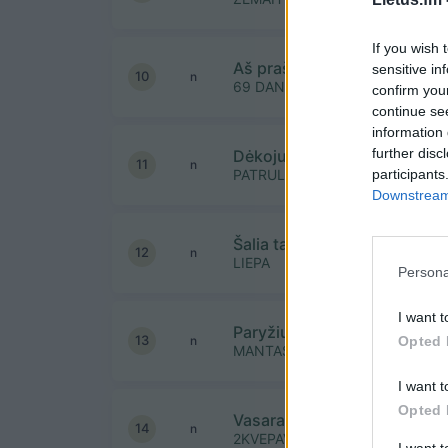
If you wish 
Aš prašau
sensitive in
10
n
69 DANGUJE
confirm you
continue se
information 
further disc
Dėkoju dangau
11
n
participants
PATRULIAI
Downstream 
Šalia tavęs
12
n
LIEPA
Persona
I want t
Paryžius
13
Opted 
n
MANTAS
I want t
Opted 
Vasara Kabrioletinė [feat. A
14
n
2KVEPAVIMAS
I want 