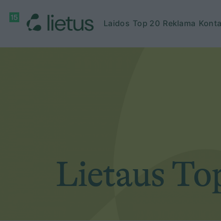
Laidos
Top 20
Reklama
Konta
Lietaus To