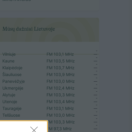
Mūsų dažniai Lietuvoje
Vilniuje
FM 103,1 MHz
Kaune
FM 103,5 MHz
Klaipėdoje
FM 103,7 MHz
Šiauliuose
FM 103,9 MHz
Panevėžyje
FM 103,0 MHz
Ukmergėje
FM 102,4 MHz
Alytuje
FM 103,3 MHz
Utenoje
FM 103,4 MHz
Tauragėje
FM 103,1 MHz
Telšiuose
FM 103,0 MHz
Biržuose
FM 103,3 MHz
Plungėje
FM 97,3 MHz