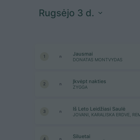
Rugsėjo 3 d.
Jausmai
1
n
DONATAS MONTVYDAS
Įkvėpt nakties
2
n
ZYGGA
Iš Leto Leidžiasi Saulė
3
n
JOVANI, KARALISKA ERDVE, RE
Siluetai
4
n