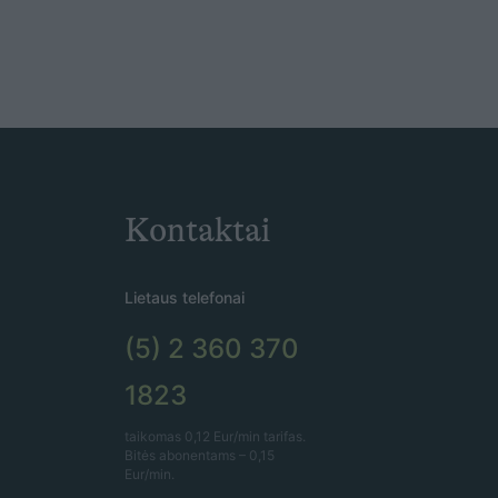
Kontaktai
Lietaus telefonai
(5) 2 360 370
1823
taikomas 0,12 Eur/min tarifas.
Bitės abonentams – 0,15
Eur/min.