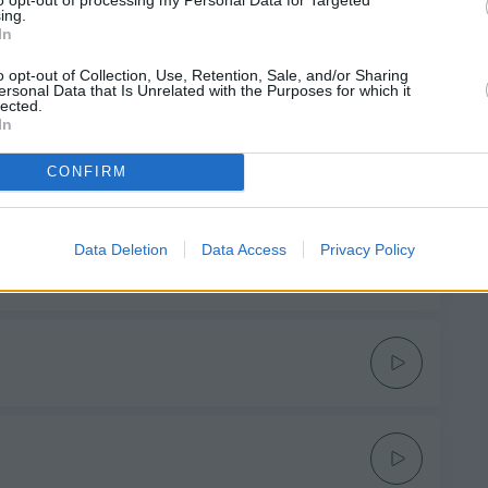
ing.
In
o opt-out of Collection, Use, Retention, Sale, and/or Sharing
S GABALIS
ersonal Data that Is Unrelated with the Purposes for which it
lected.
In
CONFIRM
Data Deletion
Data Access
Privacy Policy
GUJE