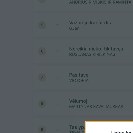
ANDRIUS RIMIŠKIS IR RAMINTA
Važiuoju kur širdis
5
n
GJan
Nereikia nieko, tik tavęs
6
n
RUSLANAS KIRILKINAS
Pas tave
7
n
VICTORIA
Vėlumoj
8
n
MARTYNAS KAVALIAUSKAS
Tas ypatingas grožis Lietuv
9
n
ŽEMAITUKAI
Lietus.fm 