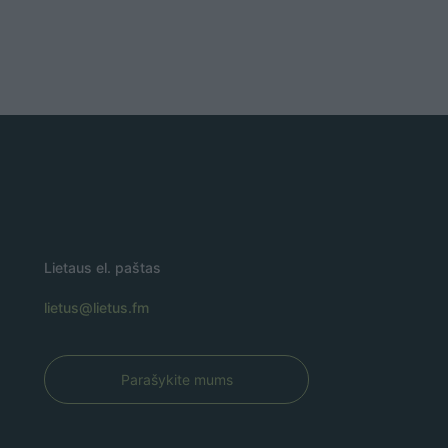
Lietaus el. paštas
lietus@lietus.fm
Parašykite mums