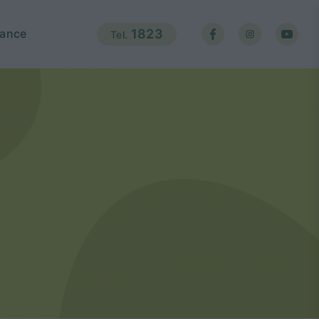
ance
1823
Tel.