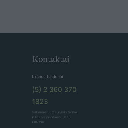
Kontaktai
Lietaus telefonai
(5) 2 360 370
1823
taikomas 0,12 Eur/min tarifas.
Bitės abonentams – 0,15
Eur/min.