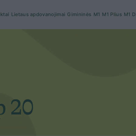
ktai
Lietaus apdovanojimai
Gimininės
M1
M1 Plius
M1 D
p 20