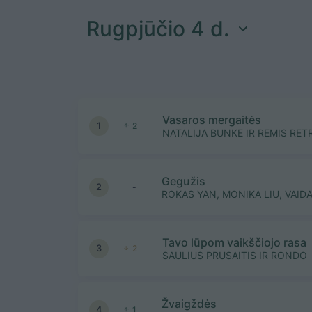
Rugpjūčio 4 d.
Vasaros mergaitės
1
2
NATALIJA BUNKE IR REMIS RET
Gegužis
2
-
ROKAS YAN, MONIKA LIU, VAID
Tavo lūpom vaikščiojo rasa
3
2
SAULIUS PRUSAITIS IR RONDO
Žvaigždės
4
1