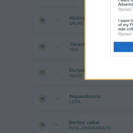
Advertis
Opted 
Atskirai sunku
15
I want t
2
GRUPE 2
of my P
was col
Opted 
Vasaros laužai
16
4
IGLE
Šiurpuliukai
17
1
VILIUS
Nepasiduosiu
18
3
LIEPA
Nerimo vaikai
19
1
INGA JANKAUSKAITE