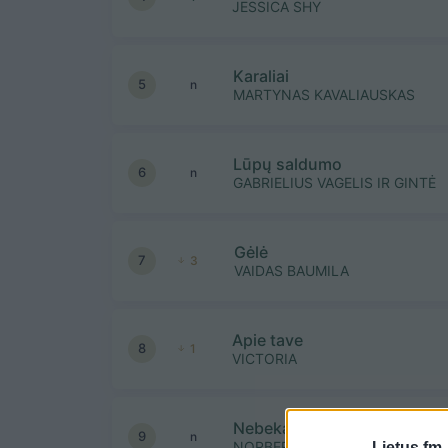
JESSICA SHY
Karaliai
5
n
MARTYNAS KAVALIAUSKAS
Lūpų saldumo
6
n
GABRIELIUS VAGELIS IR GINTĖ
Gėlė
7
3
VAIDAS BAUMILA
Apie tave
8
1
VICTORIA
Nebekartoti klaidų
9
n
NORBERTAS
Lietus.fm 