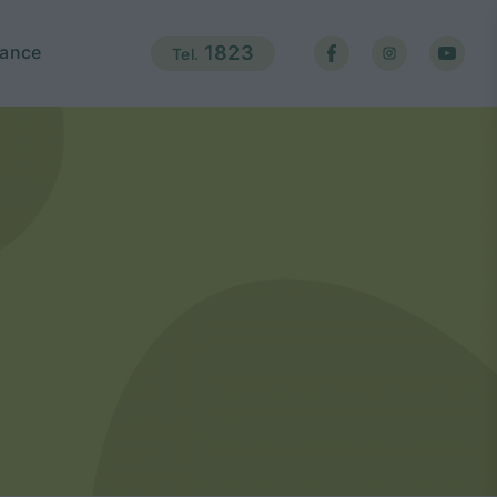
ance
1823
Tel.