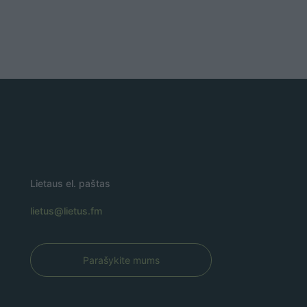
Lietaus el. paštas
lietus@lietus.fm
Parašykite mums