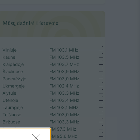
Mūsų dažniai Lietuvoje
Vilniuje
FM 103,1 MHz
Kaune
FM 103,5 MHz
Klaipėdoje
FM 103,7 MHz
Šiauliuose
FM 103,9 MHz
Panevėžyje
FM 103,0 MHz
Ukmergėje
FM 102,4 MHz
Alytuje
FM 103,3 MHz
Utenoje
FM 103,4 MHz
Tauragėje
FM 103,1 MHz
Telšiuose
FM 103,0 MHz
Biržuose
FM 103,3 MHz
Plungėje
FM 97,3 MHz
Rokiškyje
FM 95,6 MHz