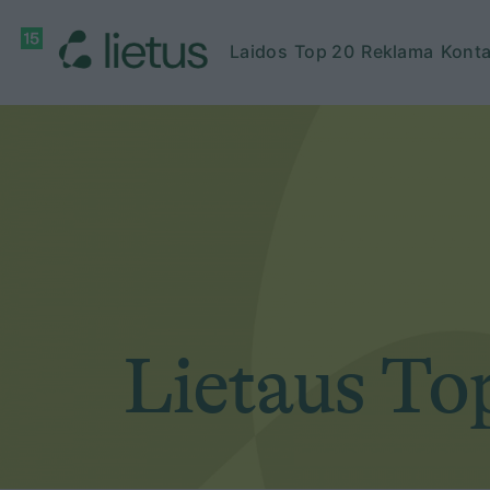
Laidos
Top 20
Reklama
Konta
Lietaus To