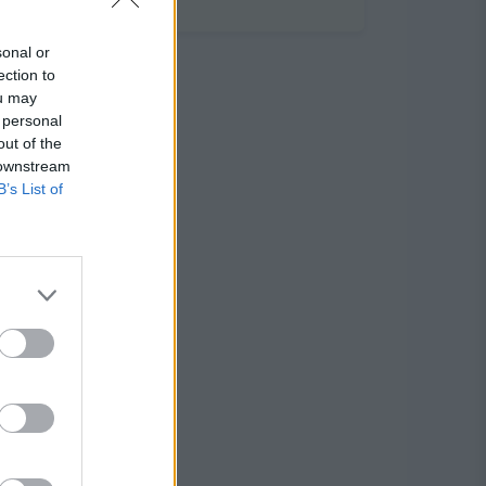
sonal or
ection to
ou may
 personal
out of the
 downstream
B’s List of