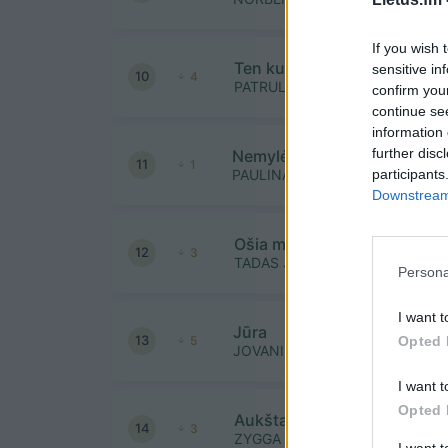
If you wish 
Ten kur paklydom
sensitive in
10
4
PATRULIAI
confirm you
continue se
information 
further disc
Nemylėjau
11
1
participants
PAULINA PAUKSTAITYTE
Downstream 
Ošia miškai
12
3
TADAS JUODSNUKIS
Persona
I want t
Jūra
13
Opted 
5
JOVANI IR TAJA
I want t
Opted 
Aukštai
14
3
ZYGGA
I want 