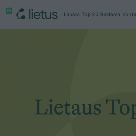
Laidos
Top 20
Reklama
Konta
Lietaus To