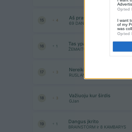
Advertis
Opted 
Aš prašau
15
I want t
4
69 DANGUJE
of my P
was col
Opted 
Tas ypatingas grožis Lietuv
16
1
ŽEMAITUKAI
Nereikia nieko, tik tavęs
17
3
RUSLANAS KIRILKINAS
Važiuoju kur širdis
18
3
GJan
Dangus įkrito
19
1
BRAINSTORM ir 8 KAMBARYS