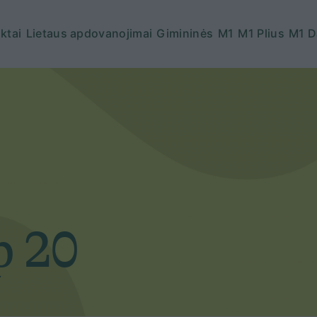
ktai
Lietaus apdovanojimai
Gimininės
M1
M1 Plius
M1 D
p 20