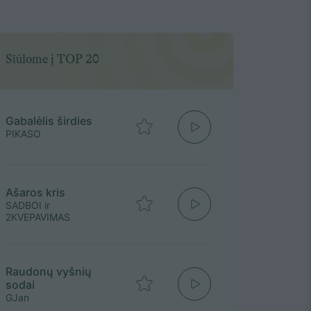
Siūlome į TOP 20
Gabalėlis širdies
PIKASO
Ašaros kris
SADBOI ir
2KVEPAVIMAS
Raudonų vyšnių
sodai
GJan