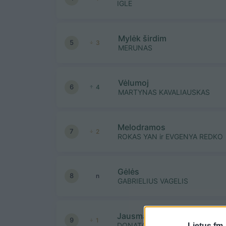
IGLE
Mylėk širdim
5
3
MERUNAS
Vėlumoj
6
4
MARTYNAS KAVALIAUSKAS
Melodramos
7
2
ROKAS YAN ir EVGENYA REDKO
Gėlės
8
n
GABRIELIUS VAGELIS
Jausmai
9
1
DONATAS MONTVYDAS
Lietus.fm 