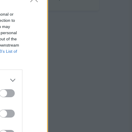
sonal or
ection to
ou may
 personal
out of the
 downstream
B’s List of