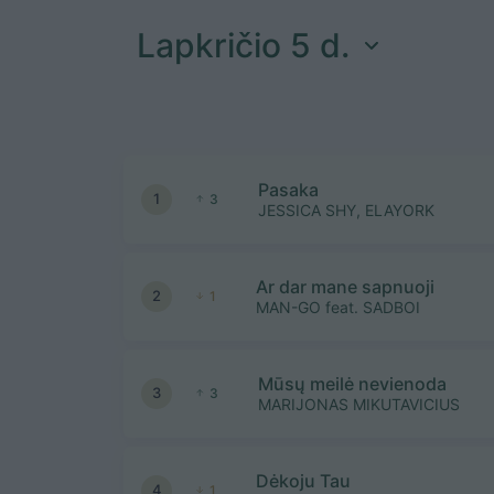
Lapkričio 5 d.
Pasaka
1
3
JESSICA SHY, ELAYORK
Ar dar mane sapnuoji
2
1
MAN-GO feat. SADBOI
Mūsų meilė nevienoda
3
3
MARIJONAS MIKUTAVICIUS
Dėkoju Tau
4
1