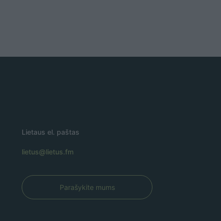
Lietaus el. paštas
lietus@lietus.fm
Parašykite mums