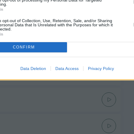
ing.
In
o opt-out of Collection, Use, Retention, Sale, and/or Sharing
ersonal Data that Is Unrelated with the Purposes for which it
lected.
In
os
CONFIRM
Data Deletion
Data Access
Privacy Policy