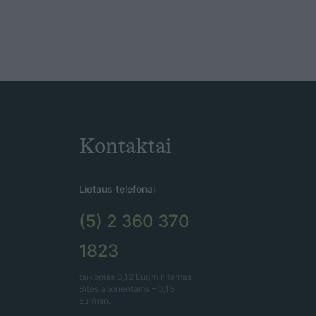
Kontaktai
Lietaus telefonai
(5) 2 360 370
1823
taikomas 0,12 Eur/min tarifas.
Bitės abonentams – 0,15
Eur/min.