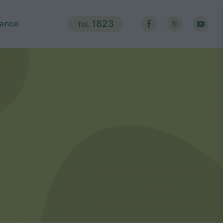
ance
1823
Tel.