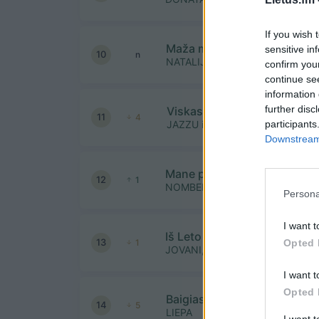
If you wish 
Maža mergaitė
sensitive in
10
n
NATALIJA BUNKE
confirm you
continue se
information 
further disc
Viskas puiku
11
4
participants
JAZZU ir GAMKA
Downstream 
Mane pamiršai
12
1
NOMBEKO AUGUSTE
Persona
I want t
Iš Leto Leidžiasi Saulė
13
Opted 
1
JOVANI, KARALISKA ERDVE, RE
I want t
Opted 
Baigiasi laikas
14
5
LIEPA
I want 