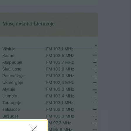
Mūsų dažniai Lietuvoje
Vilniuje
FM 103,1 MHz
Kaune
FM 103,5 MHz
Klaipėdoje
FM 103,7 MHz
Šiauliuose
FM 103,9 MHz
Panevėžyje
FM 103,0 MHz
Ukmergėje
FM 102,4 MHz
Alytuje
FM 103,3 MHz
Utenoje
FM 103,4 MHz
Tauragėje
FM 103,1 MHz
Telšiuose
FM 103,0 MHz
Biržuose
FM 103,3 MHz
Plungėje
FM 97,3 MHz
Rokiškyje
FM 95,6 MHz