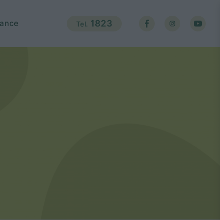
ance
1823
Tel.