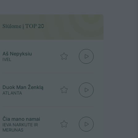
Siūlome į TOP 20
Aš Nepyksiu
IVEL
Duok Man Ženklą
ATLANTA
Čia mano namai
IEVA NARKUTE IR
MERUNAS