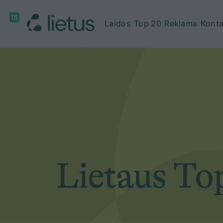
Laidos
Top 20
Reklama
Konta
Lietaus To