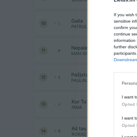
If you wish 
Gaila
sensitive in
10
2
PATRULIAI
confirm you
continue se
information 
further disc
Nepaleisk manęs
11
n
participants
MAN-GO
Downstream 
Pažįstamas jausmas
12
2
PAULINA PAUKŠTAITYTĖ IR AD
Persona
I want t
Kur Tu (Sauben Remix)
13
Opted 
4
IRMA
I want t
Opted 
Aš tau linkiu
14
6
ROKAS YAN
I want 