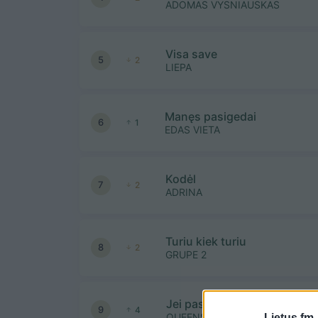
ADOMAS VYSNIAUSKAS
Visa save
5
2
LIEPA
Manęs pasigedai
6
1
EDAS VIETA
Kodėl
7
2
ADRINA
Turiu kiek turiu
8
2
GRUPE 2
Jei pasakysi
9
4
QUEENS OF ROSES
Lietus.fm 