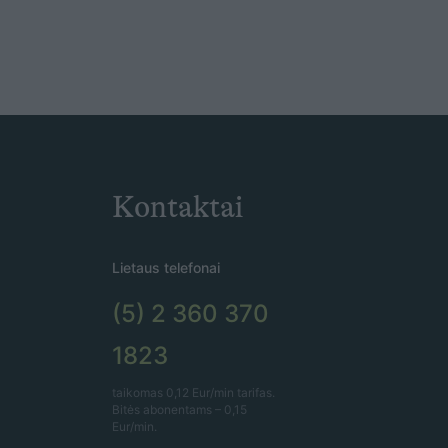
Kontaktai
Lietaus telefonai
(5) 2 360 370
1823
taikomas 0,12 Eur/min tarifas.
Bitės abonentams – 0,15
Eur/min.