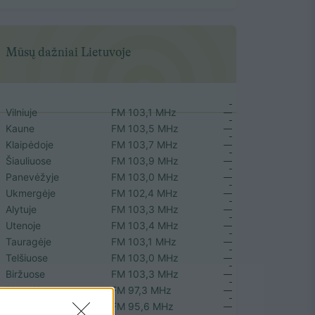
Mūsų dažniai Lietuvoje
Vilniuje
FM 103,1 MHz
Kaune
FM 103,5 MHz
Klaipėdoje
FM 103,7 MHz
Šiauliuose
FM 103,9 MHz
Panevėžyje
FM 103,0 MHz
Ukmergėje
FM 102,4 MHz
Alytuje
FM 103,3 MHz
Utenoje
FM 103,4 MHz
Tauragėje
FM 103,1 MHz
Telšiuose
FM 103,0 MHz
Biržuose
FM 103,3 MHz
Plungėje
FM 97,3 MHz
Rokiškyje
FM 95,6 MHz