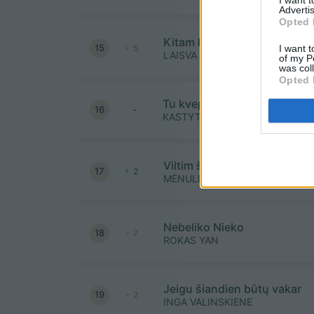
Advertis
Opted 
Kitam krante
15
I want t
5
LAISVA
of my P
was col
Opted 
Tu kvepėjai lietum
16
-
KASTYTIS KERBEDIS
Viltim šildome save
17
2
MĖNULIO FAZĖ IR VALDAS LAC
Nebeliko Nieko
18
7
ROKAS YAN
Jeigu šiandien būtų vakar
19
2
INGA VALINSKIENE