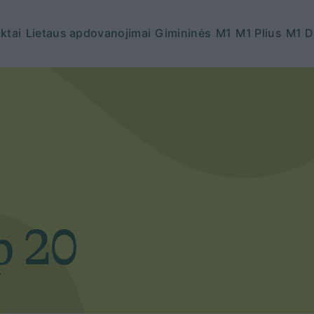
ktai
Lietaus apdovanojimai
Gimininės
M1
M1 Plius
M1 D
p 20