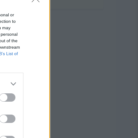
sonal or
ection to
ou may
 personal
out of the
 downstream
B’s List of