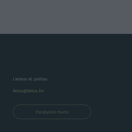
Lietaus el. paštas
lietus@lietus.fm
Parašykite mums