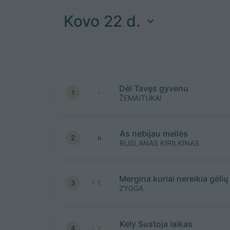
Kovo 22 d.
Dėl Tavęs gyvenu
1
-
ŽEMAITUKAI
As nebijau meilės
2
n
RUSLANAS KIRILKINAS
Mergina kuriai nereikia gėlių
3
1
ZYGGA
Kely Sustoja laikas
4
2