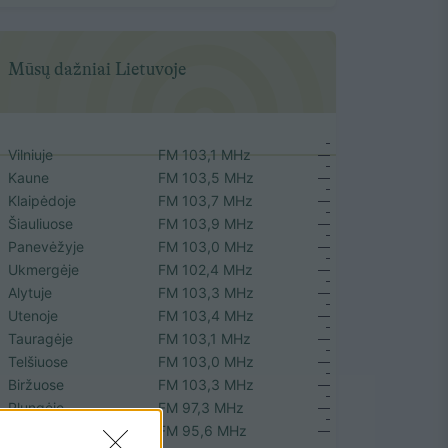
Mūsų dažniai Lietuvoje
Vilniuje
FM 103,1 MHz
Kaune
FM 103,5 MHz
Klaipėdoje
FM 103,7 MHz
Šiauliuose
FM 103,9 MHz
Panevėžyje
FM 103,0 MHz
Ukmergėje
FM 102,4 MHz
Alytuje
FM 103,3 MHz
Utenoje
FM 103,4 MHz
Tauragėje
FM 103,1 MHz
Telšiuose
FM 103,0 MHz
Biržuose
FM 103,3 MHz
Plungėje
FM 97,3 MHz
Rokiškyje
FM 95,6 MHz