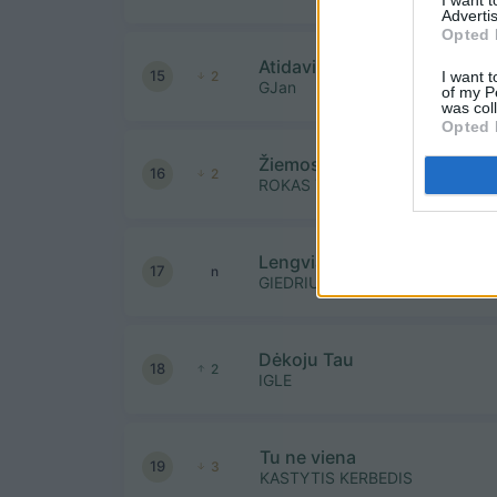
Advertis
Opted 
Atidaviau tau viską
15
I want t
2
GJan
of my P
was col
Opted 
Žiemos daina
16
2
ROKAS YAN
Lengviau už orą
17
n
GIEDRIUS LEŠKEVIČIUS
Dėkoju Tau
18
2
IGLE
Tu ne viena
19
3
KASTYTIS KERBEDIS