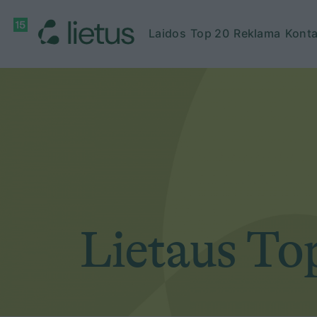
Laidos
Top 20
Reklama
Konta
Lietaus To