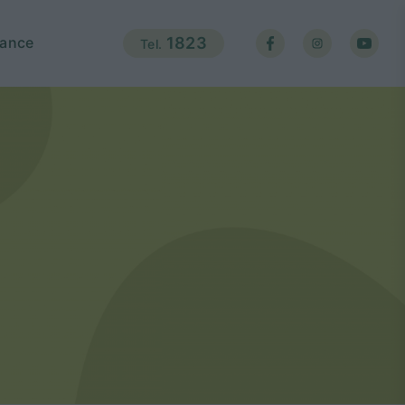
ance
1823
Tel.