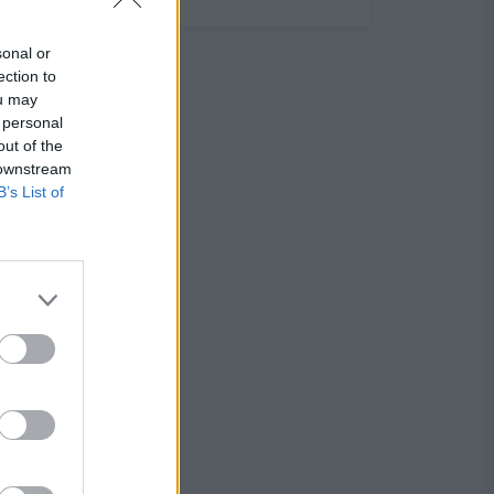
sonal or
ection to
ou may
 personal
out of the
 downstream
B’s List of