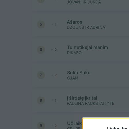
JOVANI IR JURGA
Ašaros
5
1
DZOUNS IR ADRINA
Tu netikejai manim
6
2
PIKASO
Suku Suku
7
2
GJAN
Į širdelę įkritai
8
1
PAULINA PAUKSTAITYTE
Už laiką
9
2
GRUPE 2
Lietus.fm 