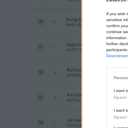
If you wish 
Kurgi tu?
sensitive in
10
1
MAN-GO
confirm you
continue se
information 
further disc
Vėjai keturi
11
1
participants
KASTYTIS KERBEDIS
Downstream 
Bučiuoji kaip ne pradedančio
12
n
2KVEPAVIMAS
Persona
I want t
Ant bangos
13
Opted 
n
PATRULIAI
I want t
Opted 
Jei meilė lydi nuolat mus
14
2
DEIVIDAS BASTYS
I want 