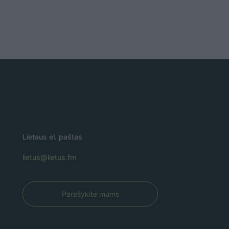
Lietaus el. paštas
lietus@lietus.fm
Parašykite mums