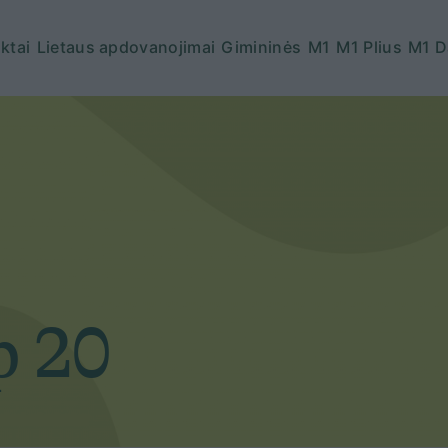
ktai
Lietaus apdovanojimai
Gimininės
M1
M1 Plius
M1 D
p 20