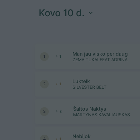
Kovo 10 d.
Man jau visko per daug
1
1
ZEMAITUKAI FEAT ADRINA
Luktelk
2
1
SILVESTER BELT
Šaltos Naktys
3
3
MARTYNAS KAVALIAUSKAS
Nebijok
4
1