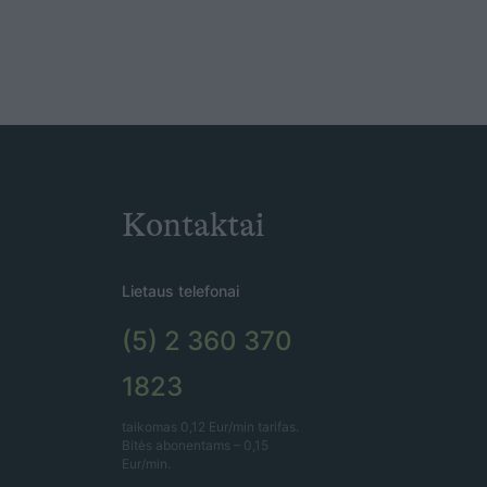
Kontaktai
Lietaus telefonai
(5) 2 360 370
1823
taikomas 0,12 Eur/min tarifas.
Bitės abonentams – 0,15
Eur/min.