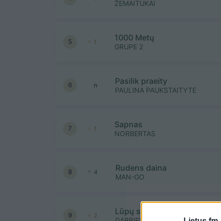
ŽEMAITUKAI
1000 Metų
5
1
GRUPE 2
Pasilik praeity
6
n
PAULINA PAUKSTAITYTE
Sapnas
7
1
NORBERTAS
Rudens daina
8
4
MAN-GO
Lūpų saldumo
9
2
GABRIELIUS VAGELIS IR GINTĖ
Lietus.fm 