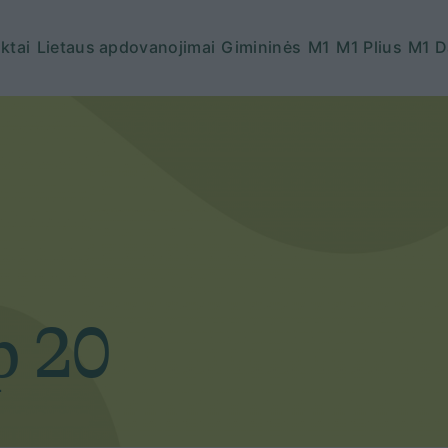
ktai
Lietaus apdovanojimai
Gimininės
M1
M1 Plius
M1 D
p 20