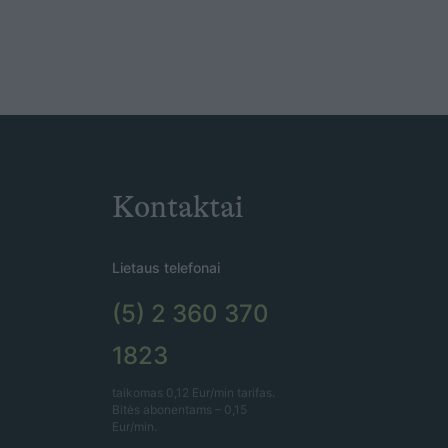
Kontaktai
Lietaus telefonai
(5) 2 360 370
1823
taikomas 0,12 Eur/min tarifas.
Bitės abonentams – 0,15
Eur/min.