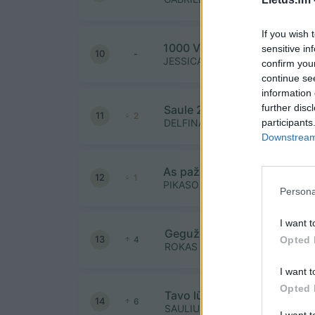
If you wish 
1000 Vetrų
sensitive in
10
-
JESSICA SHY
confirm you
continue se
information 
further disc
Saule 2024
11
2
participants
DELFINAI IR EDILIJA
Downstream 
As pažadu
12
1
PIKASO
Persona
I want t
Gegužis
13
Opted 
4
ROKAS YAN, MONIKA LIU, VAID
I want t
Opted 
Tavo lūpom vaikščiojo rasa
14
6
SAULIUS PRUSAITIS IR RONDO
I want 