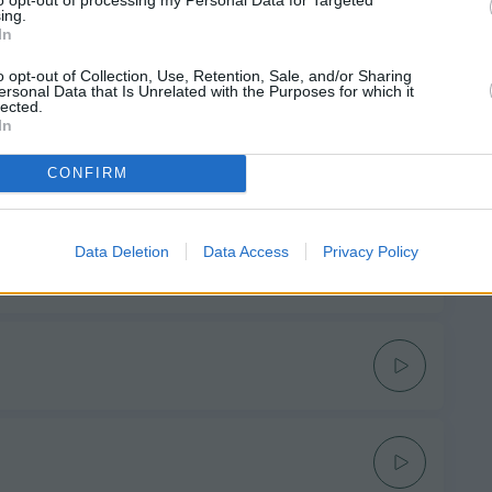
ing.
In
o opt-out of Collection, Use, Retention, Sale, and/or Sharing
AINE
ersonal Data that Is Unrelated with the Purposes for which it
lected.
In
CONFIRM
Data Deletion
Data Access
Privacy Policy