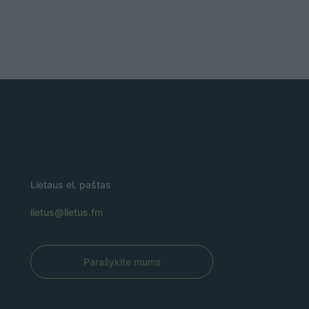
Lietaus el. paštas
lietus@lietus.fm
Parašykite mums