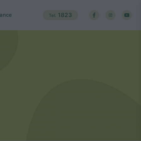
ance
1823
Tel.