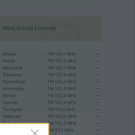
Mūsų dažniai Lietuvoje
Vilniuje
FM 103,1 MHz
Kaune
FM 103,5 MHz
Klaipėdoje
FM 103,7 MHz
Šiauliuose
FM 103,9 MHz
Panevėžyje
FM 103,0 MHz
Ukmergėje
FM 102,4 MHz
Alytuje
FM 103,3 MHz
Utenoje
FM 103,4 MHz
Tauragėje
FM 103,1 MHz
Telšiuose
FM 103,0 MHz
Biržuose
FM 103,3 MHz
Plungėje
FM 97,3 MHz