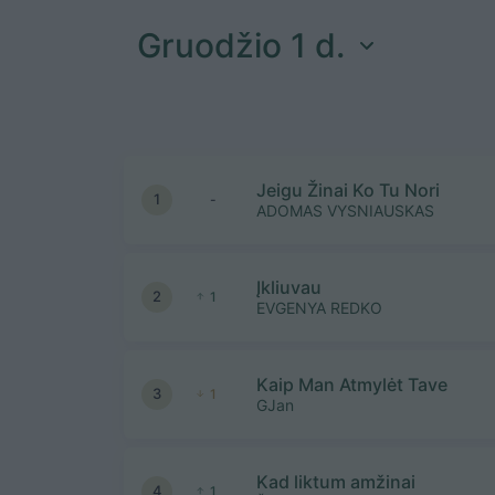
Gruodžio 1 d.
Jeigu Žinai Ko Tu Nori
1
-
ADOMAS VYSNIAUSKAS
Įkliuvau
2
1
EVGENYA REDKO
Kaip Man Atmylėt Tave
3
1
GJan
Kad liktum amžinai
4
1