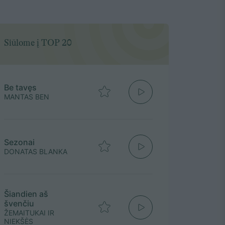
Siūlome į TOP 20
Be tavęs
MANTAS BEN
Sezonai
DONATAS BLANKA
Šiandien aš
švenčiu
ŽEMAITUKAI IR
NIEKŠĖS