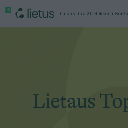
Laidos
Top 20
Reklama
Konta
Lietaus To