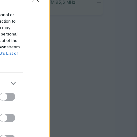
Rokiškyje
FM 95,6 MHz
sonal or
ection to
ou may
 personal
out of the
 downstream
B’s List of