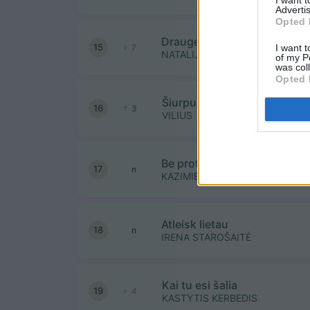
Advertis
Opted 
Drauge
15
I want t
7
NATALIJA BUNKE IR SIMONA N
of my P
was col
Opted 
Šiurpuliukai
16
3
VILIUS
Be proto
17
n
KAZIMIERAS LIKŠA
Atleisk lietau
18
n
IRENA STAROŠAITĖ
Kai tu esi šalia
19
4
KASTYTIS KERBEDIS