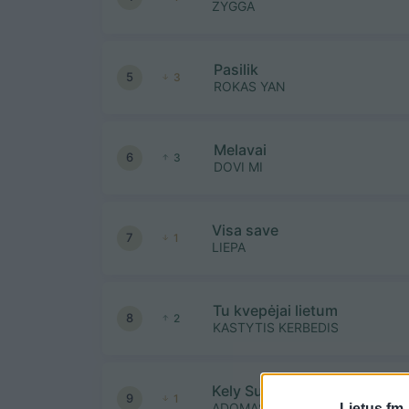
ZYGGA
Pasilik
5
3
ROKAS YAN
Melavai
6
3
DOVI MI
Visa save
7
1
LIEPA
Tu kvepėjai lietum
8
2
KASTYTIS KERBEDIS
Kely Sustoja laikas
9
1
ADOMAS VYSNIAUSKAS
Lietus.fm 