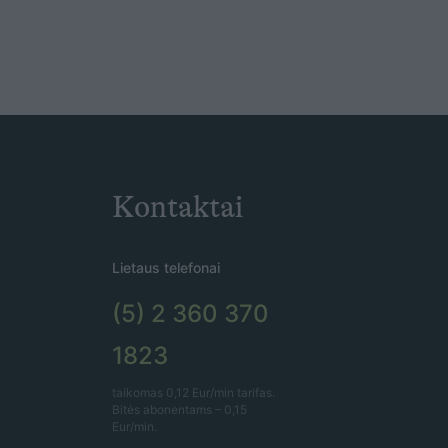
Kontaktai
Lietaus telefonai
(5) 2 360 370
1823
taikomas 0,12 Eur/min tarifas.
Bitės abonentams – 0,15
Eur/min.