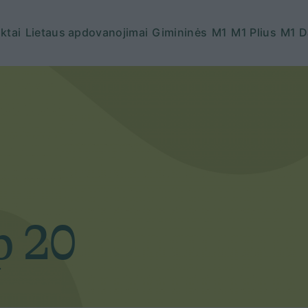
ktai
Lietaus apdovanojimai
Gimininės
M1
M1 Plius
M1 D
p 20