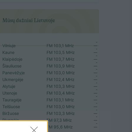
Mūsų dažniai Lietuvoje
Vilniuje
FM 103,1 MHz
Kaune
FM 103,5 MHz
Klaipėdoje
FM 103,7 MHz
Šiauliuose
FM 103,9 MHz
Panevėžyje
FM 103,0 MHz
Ukmergėje
FM 102,4 MHz
Alytuje
FM 103,3 MHz
Utenoje
FM 103,4 MHz
Tauragėje
FM 103,1 MHz
Telšiuose
FM 103,0 MHz
Biržuose
FM 103,3 MHz
Plungėje
FM 97,3 MHz
Rokiškyje
FM 95,6 MHz