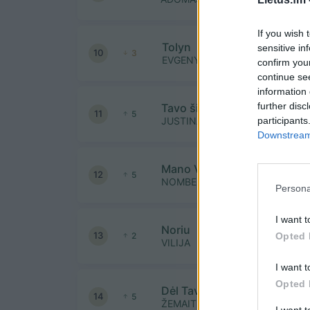
If you wish 
Tolyn
sensitive in
10
3
EVGENYA REDKO
confirm you
continue se
information 
further disc
Tavo širdis
11
5
participants
JUSTINAS JARUTIS
Downstream 
Mano Vanduo
12
5
NOMBEKO AUGUSTE
Persona
I want t
Noriu
13
Opted 
2
VILIJA
I want t
Opted 
Dėl Tavęs gyvenu
14
5
ŽEMAITUKAI
I want 