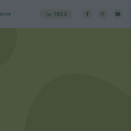
ance
1823
Tel.