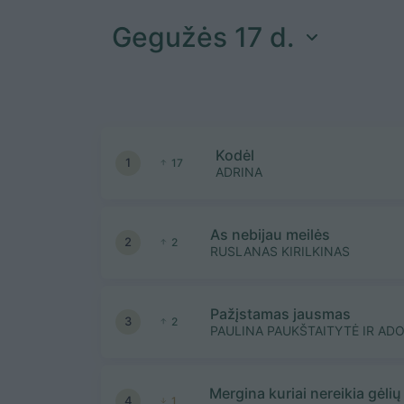
Gegužės 17 d.
Kodėl
1
17
ADRINA
As nebijau meilės
2
2
RUSLANAS KIRILKINAS
Pažįstamas jausmas
3
2
PAULINA PAUKŠTAITYTĖ IR AD
Mergina kuriai nereikia gėlių
4
1