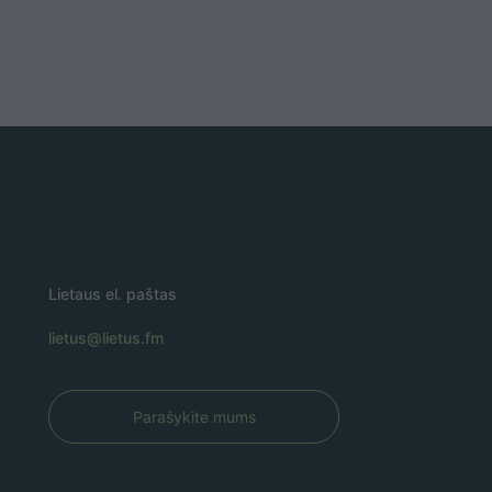
Lietaus el. paštas
lietus@lietus.fm
Parašykite mums