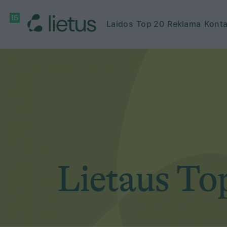
Laidos
Top 20
Reklama
Konta
Lietaus To