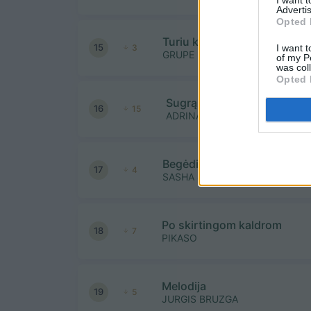
Advertis
Opted 
Turiu kiek turiu
15
I want t
3
GRUPE 2
of my P
was col
Opted 
Sugrąžinu
16
15
ADRINA
Begėdis laikas
17
4
SASHA SONG
Po skirtingom kaldrom
18
7
PIKASO
Melodija
19
5
JURGIS BRUZGA