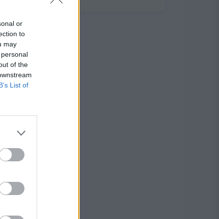
sonal or
ection to
ou may
 personal
out of the
 downstream
B’s List of