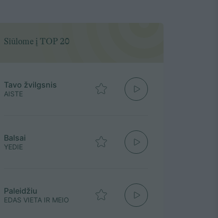
Siūlome į TOP 20
Tavo žvilgsnis
AISTE
Balsai
YEDIE
Paleidžiu
EDAS VIETA IR MEIO