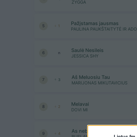
ZYGGA
Pažįstamas jausmas
5
1
PAULINA PAUKŠTAITYTĖ IR AD
Saulė Nesileis
6
n
JESSICA SHY
Aš Meluosiu Tau
7
3
MARIJONAS MIKUTAVICIUS
Melavai
8
2
DOVI MI
As nebijau meilės
9
4
RUSLANAS KIRILKINAS
Lietus.fm 