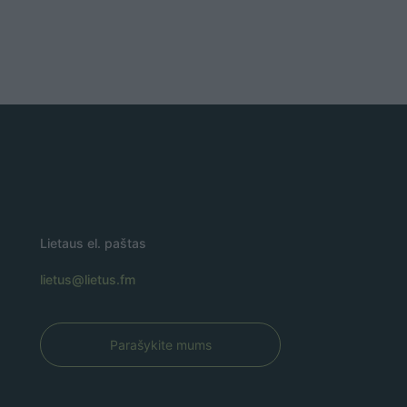
Lietaus el. paštas
lietus@lietus.fm
Parašykite mums