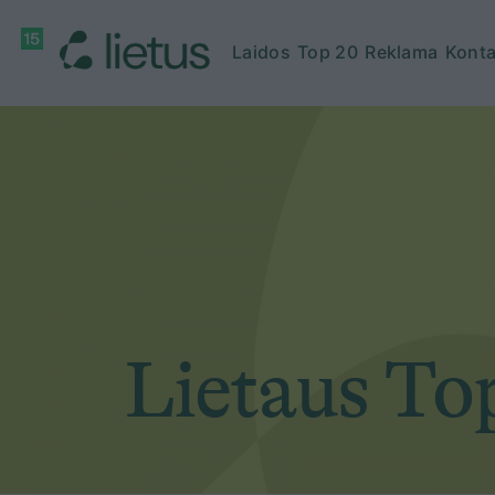
Laidos
Top 20
Reklama
Konta
Lietaus To