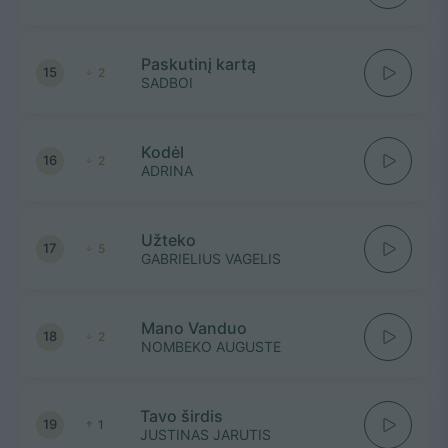
Paskutinį kartą
15
2
SADBOI
Kodėl
16
2
ADRINA
Užteko
17
5
GABRIELIUS VAGELIS
Mano Vanduo
18
2
NOMBEKO AUGUSTE
Tavo širdis
19
1
JUSTINAS JARUTIS