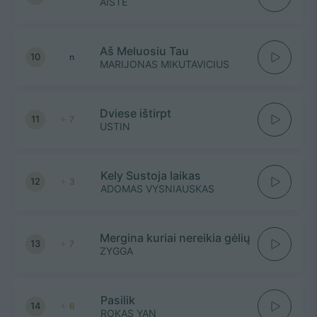
AISTE
Aš Meluosiu Tau
10
n
MARIJONAS MIKUTAVICIUS
Dviese ištirpt
11
7
USTIN
Kely Sustoja laikas
12
3
ADOMAS VYSNIAUSKAS
Mergina kuriai nereikia gėlių
13
7
ZYGGA
Pasilik
14
6
ROKAS YAN