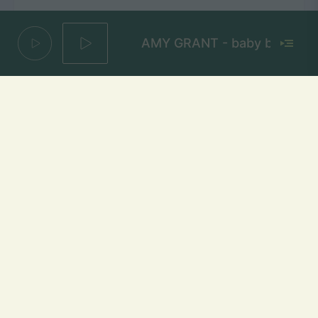
AMY GRANT - baby baby
Saulė Nesileis
JESSICA SHY
Mūsų dažniai Lietuvoje
Vilniuje
FM 103,1 MHz
Kaune
FM 103,5 MHz
Klaipėdoje
FM 103,7 MHz
Šiauliuose
FM 103,9 MHz
Panevėžyje
FM 103,0 MHz
Ukmergėje
FM 102,4 MHz
Alytuje
FM 103,3 MHz
Utenoje
FM 103,4 MHz