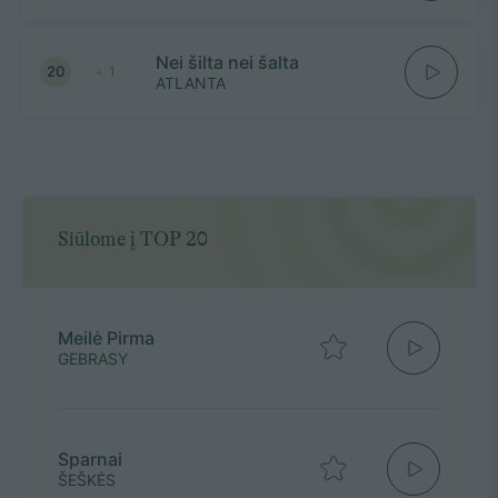
Nei šilta nei šalta
20
1
ATLANTA
Siūlome į TOP 20
Meilė Pirma
GEBRASY
Sparnai
ŠEŠKĖS