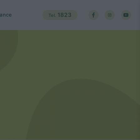
ance
1823
Tel.