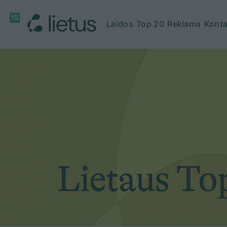
Laidos
Top 20
Reklama
Konta
Lietaus To