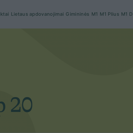
ktai
Lietaus apdovanojimai
Gimininės
M1
M1 Plius
M1 D
p 20