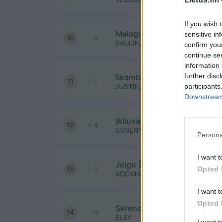
If you wish 
Melagis
sensitive in
10
n
PAULINA PAUKSTAITYTE IR AT
confirm you
continue se
information 
further disc
Skambinau bažnyčiai
11
1
participants
JUSTINAS JARUTIS IR ROKAS Y
Downstream 
Įkliuvau
12
4
EVGENYA REDKO
Persona
I want t
Jeigu Žinai Ko Tu Nori
13
Opted 
2
ADOMAS VYSNIAUSKAS
I want t
Opted 
Skrendi (2025)
14
n
ELEY
I want 