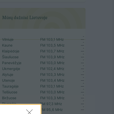
Mūsų dažniai Lietuvoje
Vilniuje
FM 103,1 MHz
Kaune
FM 103,5 MHz
Klaipėdoje
FM 103,7 MHz
Šiauliuose
FM 103,9 MHz
Panevėžyje
FM 103,0 MHz
Ukmergėje
FM 102,4 MHz
Alytuje
FM 103,3 MHz
Utenoje
FM 103,4 MHz
Tauragėje
FM 103,1 MHz
Telšiuose
FM 103,0 MHz
Biržuose
FM 103,3 MHz
Plungėje
FM 97,3 MHz
Rokiškyje
FM 95,6 MHz