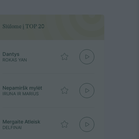
Siūlome į TOP 20
Dantys
ROKAS YAN
Nepamiršk mylėt
IRUNA IR MARIUS
Mergaite Atleisk
DELFINAI