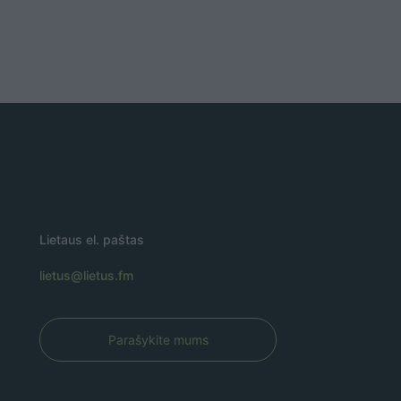
Lietaus el. paštas
lietus@lietus.fm
Parašykite mums