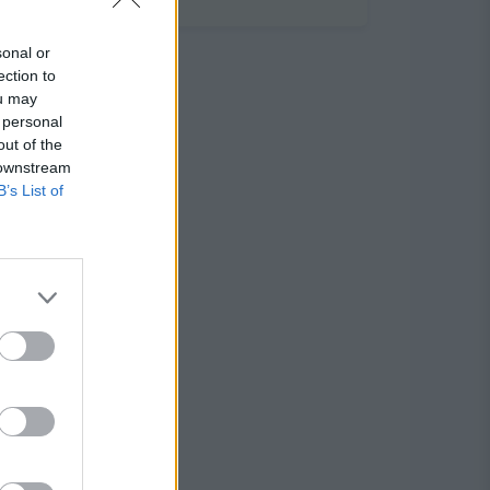
sonal or
ection to
ou may
 personal
out of the
 downstream
B’s List of