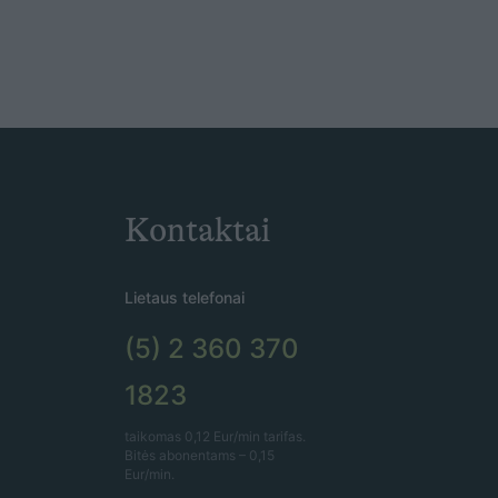
Kontaktai
Lietaus telefonai
(5) 2 360 370
1823
taikomas 0,12 Eur/min tarifas.
Bitės abonentams – 0,15
Eur/min.