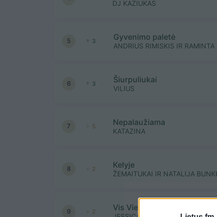
DJ KAZIUKAS
Gyvenimo paletė
5
3
ANDRIUS RIMISKIS IR RAMINTA
Šiurpuliukai
6
3
VILIUS
Nepalaužiama
7
5
KATAZINA
Kelyje
8
2
ŽEMAITUKAI IR NATALIJA BUNK
Vis Vien
9
2
JESSICA SHY
Lietus.fm 