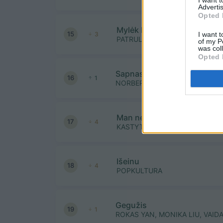
Advertis
Opted 
Mylėk kaip niekada nemylėja
15
I want t
3
PATRULIAI
of my P
was col
Opted 
Sapnas
16
1
NORBERTAS
Man nereikejo tavo rojaus
17
4
KASTYTIS KERBEDIS
Išeinu
18
4
POPKULTURA
Gegužis
19
1
ROKAS YAN, MONIKA LIU, VAID