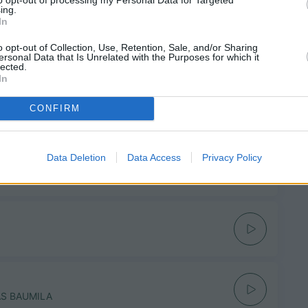
ing.
In
i
o opt-out of Collection, Use, Retention, Sale, and/or Sharing
ersonal Data that Is Unrelated with the Purposes for which it
lected.
In
CONFIRM
Data Deletion
Data Access
Privacy Policy
AS BAUMILA