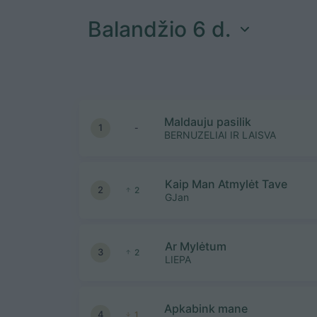
Balandžio 6 d.
Maldauju pasilik
1
-
BERNUZELIAI IR LAISVA
Kaip Man Atmylėt Tave
2
2
GJan
Ar Mylėtum
3
2
LIEPA
Apkabink mane
4
1