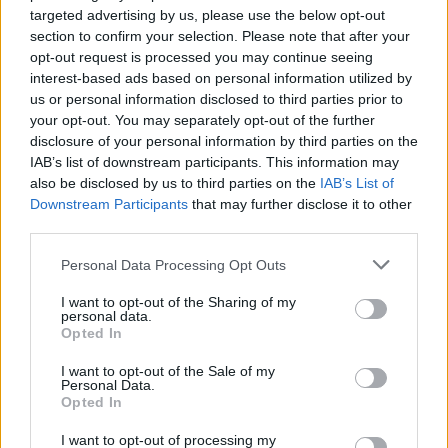
targeted advertising by us, please use the below opt-out
Laukdami Gimininių, ieškome išskirtinių, linksmų ir
section to confirm your selection. Please note that after your
įdomias istorijas turinčių Lietuvos giminių! Registruokite
opt-out request is processed you may continue seeing
savo giminę ir papasakokite, kuo didžiuojatės – gal turite
interest-based ads based on personal information utilized by
giminės medį, išskirtinę aprangą ar smagias tradicijas?
us or personal information disclosed to third parties prior to
your opt-out. You may separately opt-out of the further
Įdomiausias gimines kalbinsime eteryje ir turėsime joms
disclosure of your personal information by third parties on the
dovanų!
IAB’s list of downstream participants. This information may
also be disclosed by us to third parties on the
IAB’s List of
Downstream Participants
that may further disclose it to other
Jūsų vardas
third parties.
Personal Data Processing Opt Outs
Jūsų telefono nr.
I want to opt-out of the Sharing of my
personal data.
Opted In
Jūsų el. pašto adresas
I want to opt-out of the Sale of my
Personal Data.
Opted In
I want to opt-out of processing my