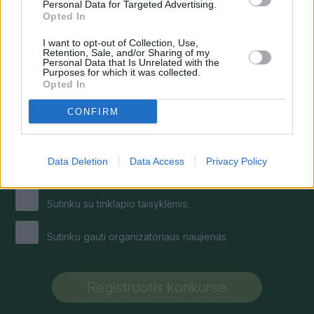
Personal Data for Targeted Advertising.
Papasakokite savo giminės istoriją
Opted In
I want to opt-out of Collection, Use,
Retention, Sale, and/or Sharing of my
Personal Data that Is Unrelated with the
Purposes for which it was collected.
Opted In
Giminės nuotrauka (neprivaloma)
CONFIRM
Pasirinkite nuotrauką...
Failas nepasirinktas
Data Deletion
Data Access
Privacy Policy
Susipažinau su „
Lietaus“ privatumo politika;
Sutinku su
tinklapio taisyklėmis;
Sutinku gauti organizatoriaus naujienas.